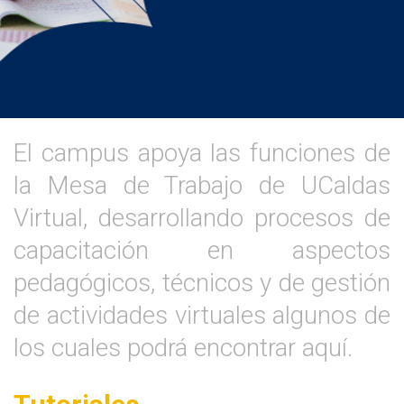
El campus apoya las funciones de
la Mesa de Trabajo de UCaldas
Virtual, desarrollando procesos de
capacitación en aspectos
pedagógicos, técnicos y de gestión
de actividades virtuales algunos de
los cuales podrá encontrar aquí.