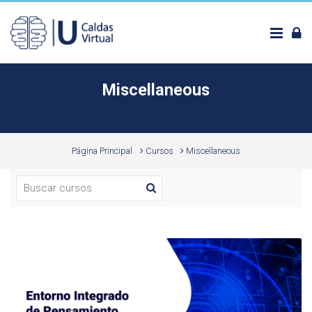
Saltar al contenido principal
Miscellaneous
Página Principal
Cursos
Miscellaneous