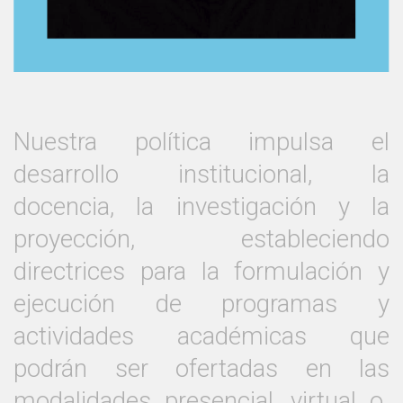
Nuestra política impulsa el
desarrollo institucional, la
docencia, la investigación y la
proyección, estableciendo
directrices para la formulación y
ejecución de programas y
actividades académicas que
podrán ser ofertadas en las
modalidades presencial, virtual o.