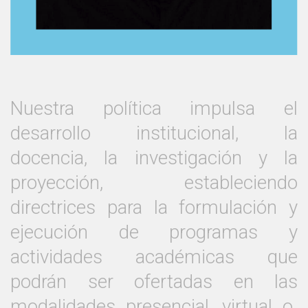
Nuestra política impulsa el
desarrollo institucional, la
docencia, la investigación y la
proyección, estableciendo
directrices para la formulación y
ejecución de programas y
actividades académicas que
podrán ser ofertadas en las
modalidades presencial, virtual o.