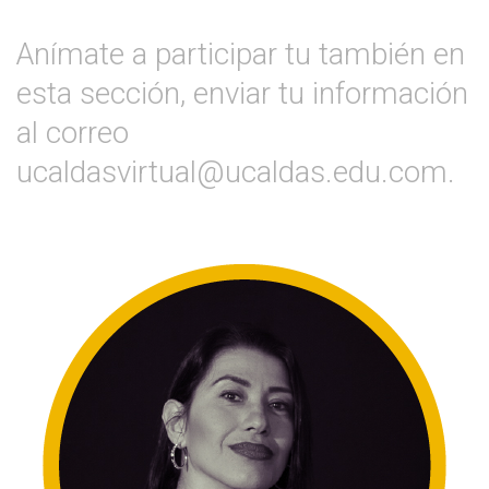
Anímate a participar tu también en
esta sección, enviar tu información
al correo
ucaldasvirtual@ucaldas.edu.com.