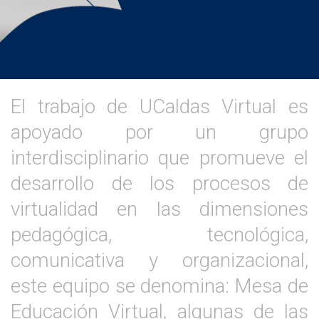
El trabajo de UCaldas Virtual es
apoyado por un grupo
interdisciplinario que promueve el
desarrollo de los procesos de
virtualidad en las dimensiones
pedagógica, tecnológica,
comunicativa y organizacional,
este equipo se denomina: Mesa de
Educación Virtual, algunas de las